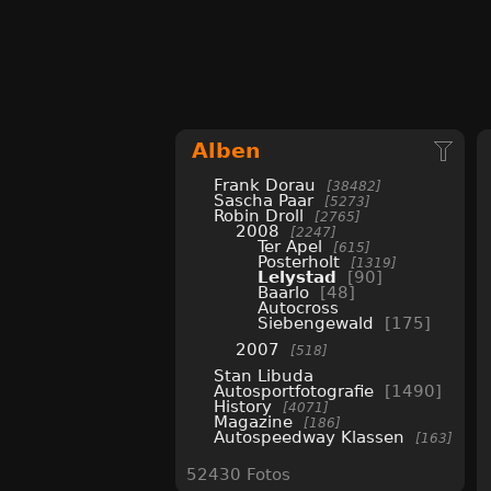
Alben
Frank Dorau
38482
Sascha Paar
5273
Robin Droll
2765
2008
2247
Ter Apel
615
Posterholt
1319
Lelystad
90
Baarlo
48
Autocross
Siebengewald
175
2007
518
Stan Libuda
Autosportfotografie
1490
History
4071
Magazine
186
Autospeedway Klassen
163
52430 Fotos