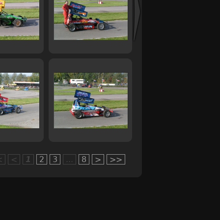
<
<
1
2
3
...
8
>
>>