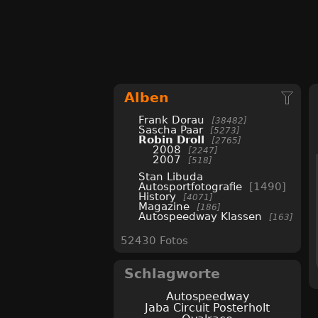
Alben
Frank Dorau
38482
Sascha Paar
5273
Robin Droll
2765
2008
2247
2007
518
Stan Libuda
Autosportfotografie
1490
History
4071
Magazine
186
Autospeedway Klassen
163
52430 Fotos
Schlagworte
Autospeedway
Jaba Circuit Posterholt