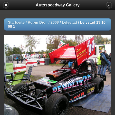
Autospeedway Gallery
Startseite
/
Robin Droll
/
2008
/
Lelystad
/
Lelystad 19 10
08 1