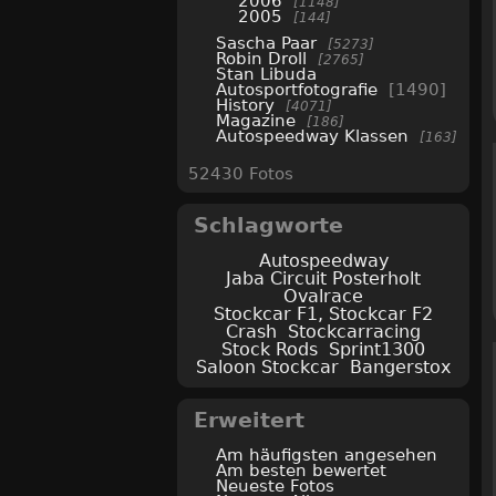
2006
1148
2005
144
Sascha Paar
5273
Robin Droll
2765
Stan Libuda
Autosportfotografie
1490
History
4071
Magazine
186
Autospeedway Klassen
163
52430 Fotos
Schlagworte
Autospeedway
Jaba Circuit Posterholt
Ovalrace
Stockcar F1, Stockcar F2
Crash
Stockcarracing
Stock Rods
Sprint1300
Saloon Stockcar
Bangerstox
Erweitert
Am häufigsten angesehen
Am besten bewertet
Neueste Fotos