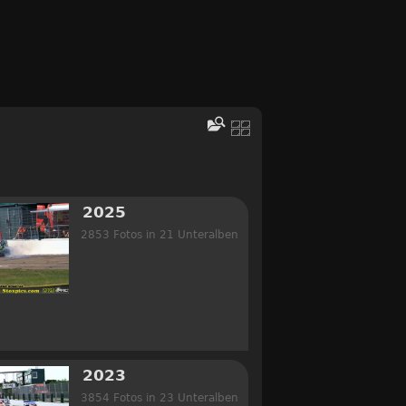
2025
2853 Fotos in 21 Unteralben
2023
3854 Fotos in 23 Unteralben