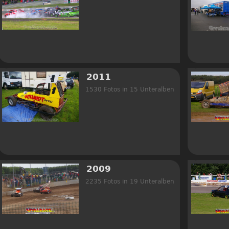
2011
1530 Fotos in 15 Unteralben
2009
2235 Fotos in 19 Unteralben