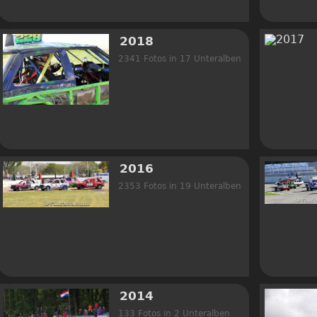
2018
2341 Fotos in 17 Unteralben
2016
2353 Fotos in 19 Unteralben
2014
133 Fotos in 2 Unteralben