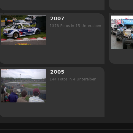
2007
1378 Fotos in 15 Unteralben
2005
144 Fotos in 4 Unteralben