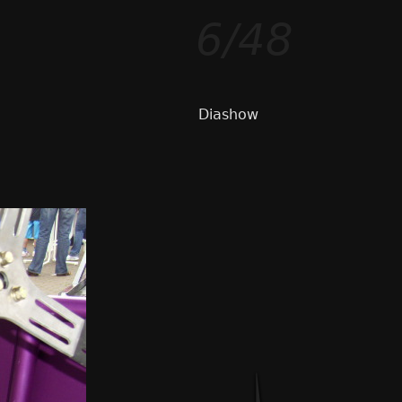
6/48
Diashow