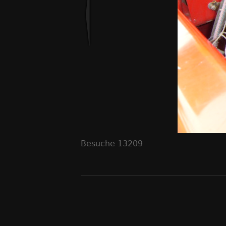
Besuche
13209