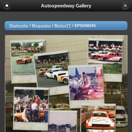
Autospeedway Gallery
Startseite
/
Magazine
/
Motor77
/
EPSON045