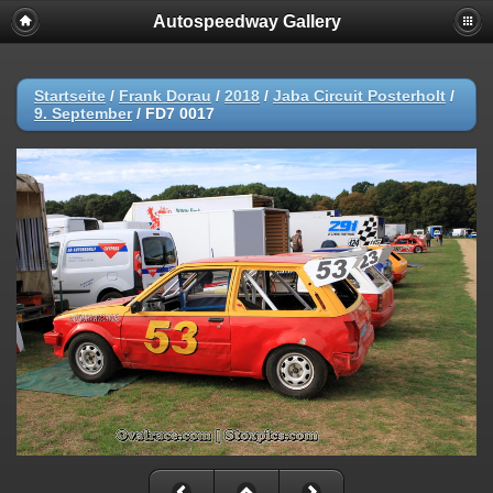
Autospeedway Gallery
Startseite
/
Frank Dorau
/
2018
/
Jaba Circuit Posterholt
/
9. September
/
FD7 0017